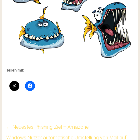
Teilen mit:
Markiert
in:
Bedrohung
←
Neuestes Phishing-Ziel – Amazone
Cyber
Windows Nutzer automatische Umstellung von Mail auf
Sicherheit