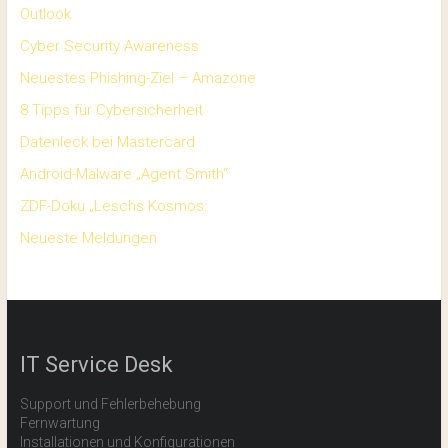
Outlook
Cyber Security Awareness
Neuestes Phishing-Ziel – Amazone
8 Tipps für Cybersicherheit
Datenleck bei Mastercard
Android-Malware „Agent Smith“
ZDF-Doku „Leschs Kosmos:
Neueste Meldungen
IT Service Desk
Support und Fehlerbehebung
Fernwartung
Installationen und Konfigurationen