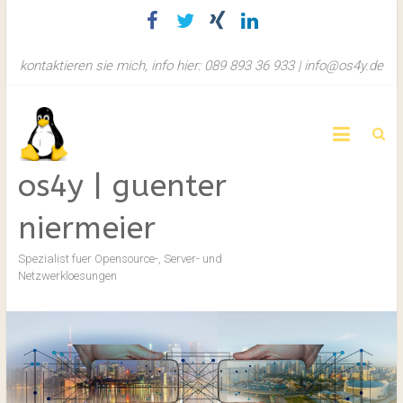
Zum
Inhalt
springen
kontaktieren sie mich, info hier: 089 893 36 933 | info@os4y.de
os4y | guenter
niermeier
Spezialist fuer Opensource-, Server- und
Netzwerkloesungen