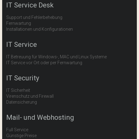
IT Service Desk
Support und Fehlerbehebung
Fernwartung
Installationen und Konfigurationen
IT Service
IT Betreuung für Windows-, MAC und Linux Systeme
IT Service vor Ort oder per Fernwartung
IT Security
IT Sicherheit
Virenschutz und Firewall
Datensicherung
Mail- und Webhosting
Full Service
Günstige Preise