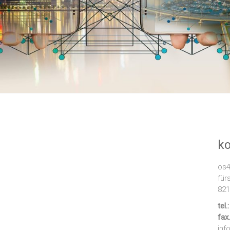
ko
os4
für
821
tel
fax
inf