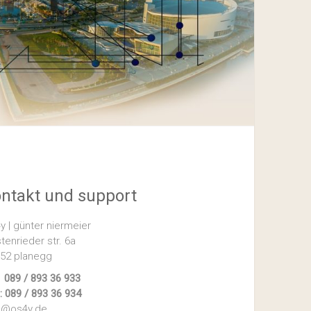
ntakt und support
y | günter niermeier
stenrieder str. 6a
52 planegg
.: 089 / 893 36 933
.: 089 / 893 36 934
o@os4y.de