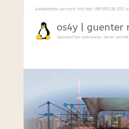
Zum
kontaktieren sie mich, info hier: 089 893 36 933 |
Inhalt
springen
os4y | guenter 
Spezialist fuer Opensource-, Server- und N