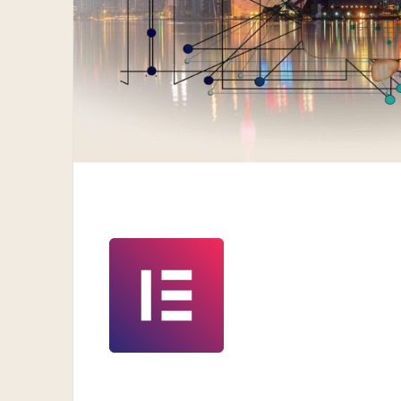
icon-128×128.png