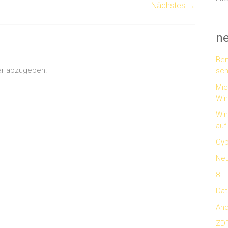
Nächstes →
n
Ben
ar abzugeben.
sch
Mic
Wi
Win
auf
Cyb
Neu
8 T
Dat
And
ZDF