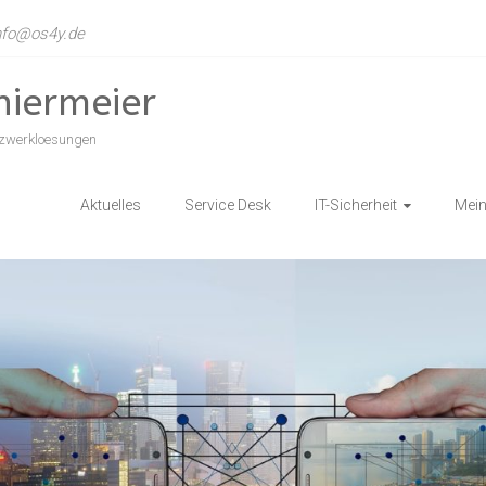
 info@os4y.de
niermeier
etzwerkloesungen
Aktuelles
Service Desk
IT-Sicherheit
Mein