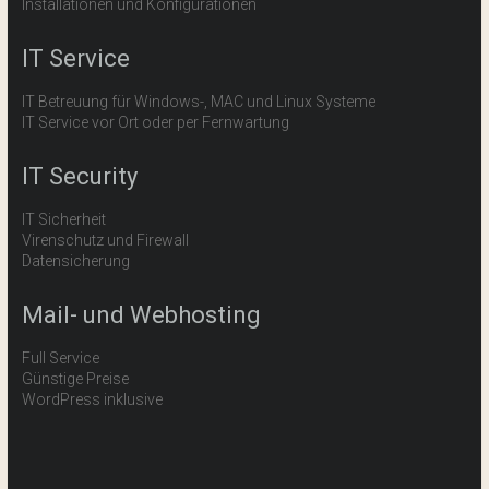
Installationen und Konfigurationen
IT Service
IT Betreuung für Windows-, MAC und Linux Systeme
IT Service vor Ort oder per Fernwartung
IT Security
IT Sicherheit
Virenschutz und Firewall
Datensicherung
Mail- und Webhosting
Full Service
Günstige Preise
WordPress inklusive