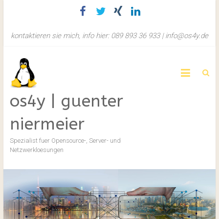
Zum
Inhalt
springen
kontaktieren sie mich, info hier: 089 893 36 933 | info@os4y.de
os4y | guenter
niermeier
Spezialist fuer Opensource-, Server- und
Netzwerkloesungen