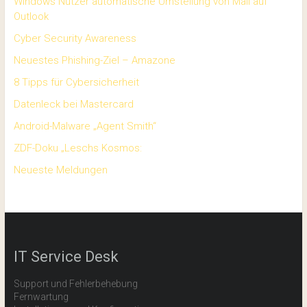
Windows Nutzer automatische Umstellung von Mail auf
Outlook
Cyber Security Awareness
Neuestes Phishing-Ziel – Amazone
8 Tipps für Cybersicherheit
Datenleck bei Mastercard
Android-Malware „Agent Smith“
ZDF-Doku „Leschs Kosmos:
Neueste Meldungen
IT Service Desk
Support und Fehlerbehebung
Fernwartung