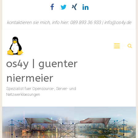
Zum
Inhalt
springen
kontaktieren sie mich, info hier: 089 893 36 933 | info@os4y.de
os4y | guenter
niermeier
Spezialist fuer Opensource-, Server- und
Netzwerkloesungen