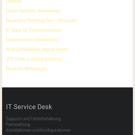
Outlook
Cyber Security Awareness
Neuestes Phishing-Ziel – Amazone
8 Tipps für Cybersicherheit
Datenleck bei Mastercard
Android-Malware „Agent Smith“
ZDF-Doku „Leschs Kosmos:
Neueste Meldungen
IT Service Desk
Support und Fehlerbehebung
Fernwartung
Installationen und Konfigurationen