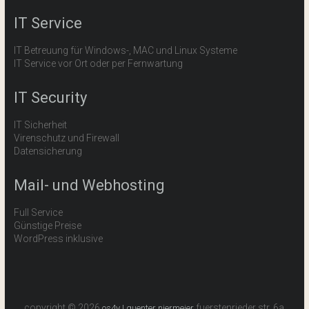
IT Service
IT Betreuung für Windows-, MAC und Linux Systeme
IT Service vor Ort oder per Fernwartung
IT Security
IT Sicherheit
Virenschutz und Firewall
Datensicherung
Mail- und Webhosting
Full Service
Günstige Preise
WordPress inklusive
copyright © 2026
fuerstenrieder str. 6a
os4y | guenter niermeier