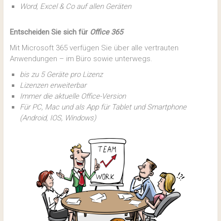
Word, Excel & Co auf allen Geräten
Entscheiden Sie sich für
Office 365
Mit Microsoft 365 verfügen Sie über alle vertrauten
Anwendungen – im Büro sowie unterwegs.
bis zu 5 Geräte pro Lizenz
Lizenzen erweiterbar
Immer die aktuelle Office-Version
Für PC, Mac und als App für Tablet und Smartphone
(Android, IOS, Windows)