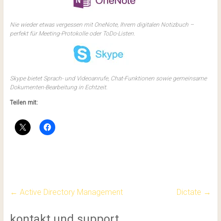
Nie wieder etwas vergessen mit OneNote, Ihrem digitalen Notizbuch –
perfekt für Meeting-Protokolle oder ToDo-Listen.
Skype bietet Sprach- und Videoanrufe, Chat-Funktionen sowie gemeinsame
Dokumenten-Bearbeitung in Echtzeit.
Teilen mit:
←
Active Directory Management
Dictate
→
kontakt und support