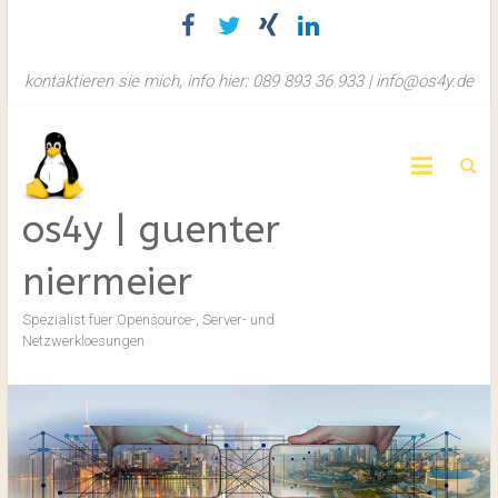
Zum
Inhalt
springen
kontaktieren sie mich, info hier: 089 893 36 933 | info@os4y.de
os4y | guenter
niermeier
Spezialist fuer Opensource-, Server- und
Netzwerkloesungen