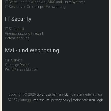
IT Betreuung für Windows-, MAC und Linux Systeme
IT Service vor Ort oder per Fernwartung
IT Security
IT Sicherheit
Virenschutz und Firewall
Datensicherung
Mail- und Webhosting
Full Service
Günstige Preise
WordPress inklusive
copyright © 2026
fuerstenrieder str. 6a
os4y | guenter niermeier
82152 planegg |
|
|
impressum |
privacy policy
cookie richtlinien
agb