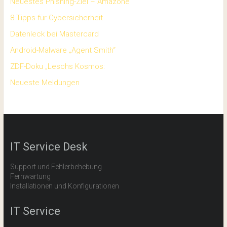
Neuestes Phishing-Ziel – Amazone
8 Tipps für Cybersicherheit
Datenleck bei Mastercard
Android-Malware „Agent Smith“
ZDF-Doku „Leschs Kosmos:
Neueste Meldungen
IT Service Desk
Support und Fehlerbehebung
Fernwartung
Installationen und Konfigurationen
IT Service