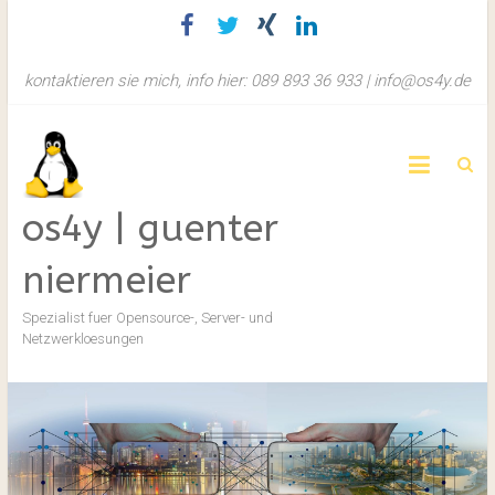
Zum
Inhalt
springen
kontaktieren sie mich, info hier: 089 893 36 933 | info@os4y.de
os4y | guenter
niermeier
Spezialist fuer Opensource-, Server- und
Netzwerkloesungen