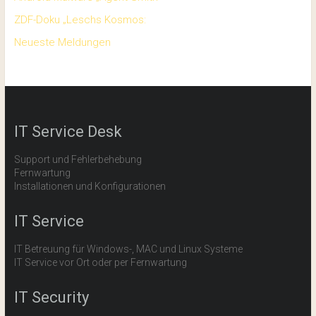
ZDF-Doku „Leschs Kosmos:
Neueste Meldungen
IT Service Desk
Support und Fehlerbehebung
Fernwartung
Installationen und Konfigurationen
IT Service
IT Betreuung für Windows-, MAC und Linux Systeme
IT Service vor Ort oder per Fernwartung
IT Security